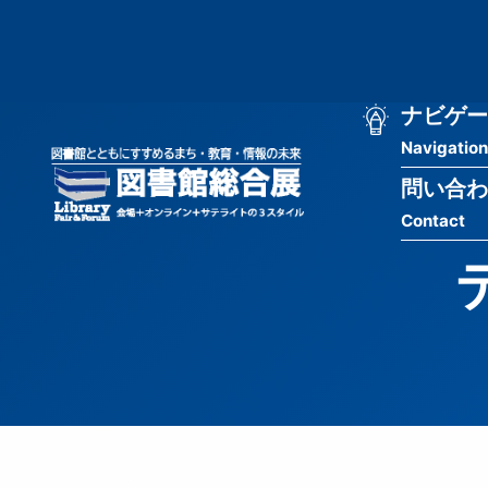
メ
匿
イ
ン
名
コ
ン
メ
ナビゲー
ユ
テ
Navigation
イ
ン
ー
ツ
問い合わ
ン
ザ
に
Contact
移
ナ
ー
動
ビ
用
ゲ
メ
ー
ニ
シ
ュ
ョ
ー