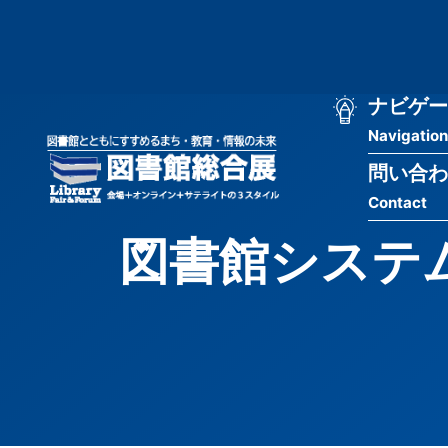
メ
匿
イ
ン
名
コ
ン
メ
ナビゲー
ユ
テ
Navigation
イ
ン
ー
ツ
問い合わ
ン
ザ
に
Contact
移
ナ
ー
動
図書館システ
ビ
用
ゲ
メ
ー
ニ
シ
ュ
ョ
ー