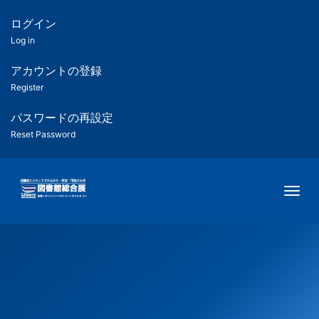
メ
イ
ログイン
匿
ン
Log in
コ
名
ン
アカウントの登録
ユ
テ
Register
ン
ー
ツ
パスワードの再設定
に
Reset Password
ザ
移
動
ー
Togg
用
メ
ニ
ュ
ー