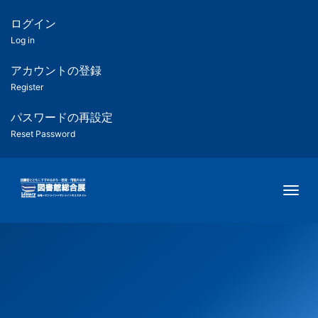
メ
イ
ログイン
匿
ン
Log in
コ
名
ン
アカウントの登録
ユ
テ
Register
ン
ー
ツ
パスワードの再設定
に
Reset Password
ザ
移
動
ー
Togg
用
メ
ニ
ュ
ー