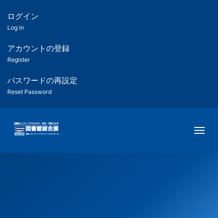
メ
イ
ログイン
匿
ン
Log in
コ
名
ン
アカウントの登録
ユ
テ
Register
ン
ー
ツ
パスワードの再設定
に
Reset Password
ザ
移
動
ー
Togg
用
メ
ニ
ュ
ー