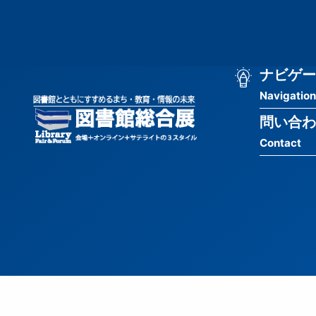
メ
匿
イ
ン
名
コ
ン
メ
ナビゲー
ユ
テ
Navigation
イ
ン
ー
ツ
問い合わ
ン
ザ
に
Contact
移
ナ
ー
動
ビ
用
ゲ
メ
ー
ニ
シ
ュ
ョ
ー