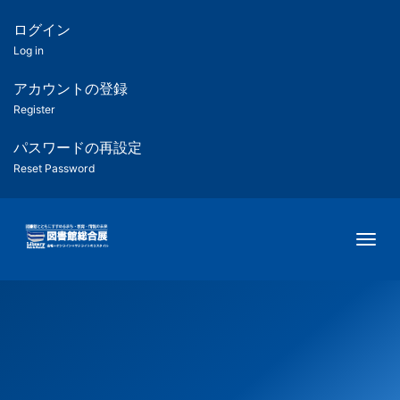
メ
イ
ログイン
匿
ン
Log in
コ
名
ン
アカウントの登録
ユ
テ
Register
ン
ー
ツ
パスワードの再設定
に
Reset Password
ザ
移
動
ー
Togg
用
メ
ニ
ュ
ー