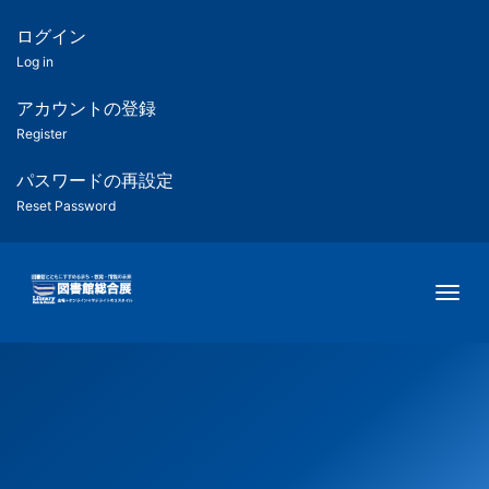
メ
イ
ログイン
匿
ン
Log in
コ
名
ン
アカウントの登録
ユ
テ
Register
ン
ー
ツ
パスワードの再設定
に
Reset Password
ザ
移
動
ー
Togg
用
メ
ニ
ュ
ー