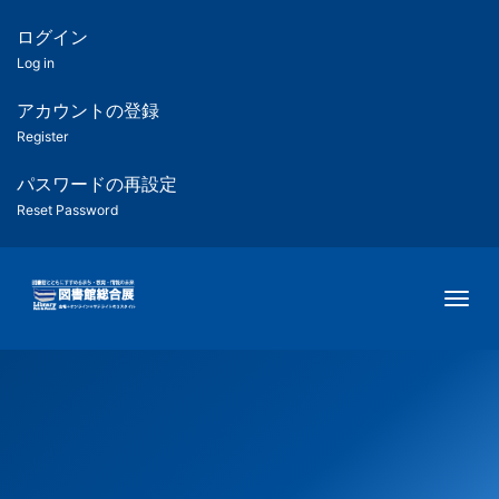
メ
イ
ログイン
匿
ン
Log in
コ
名
ン
アカウントの登録
ユ
テ
Register
ン
ー
ツ
パスワードの再設定
に
Reset Password
ザ
移
動
ー
Togg
用
メ
ニ
ュ
ー