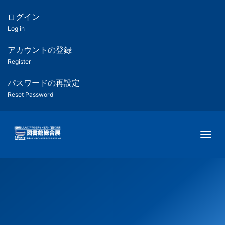
メ
イ
ログイン
匿
ン
Log in
コ
名
ン
アカウントの登録
ユ
テ
Register
ン
ー
ツ
パスワードの再設定
に
Reset Password
ザ
移
動
ー
Togg
用
メ
ニ
ュ
ー