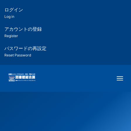
メ
イ
ログイン
匿
ン
Log in
コ
名
ン
アカウントの登録
ユ
テ
Register
ン
ー
ツ
パスワードの再設定
に
Reset Password
ザ
移
動
ー
Togg
用
メ
ニ
ュ
ー