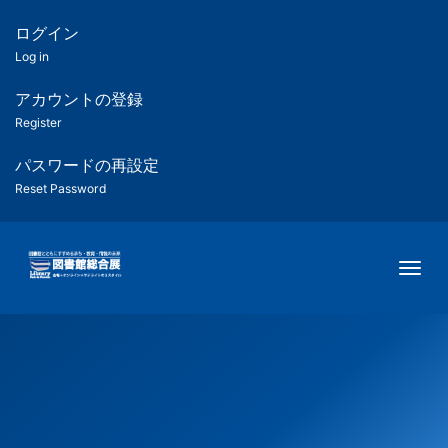
メ
イ
ログイン
匿
ン
Log in
コ
名
ン
アカウントの登録
ユ
テ
Register
ン
ー
ツ
パスワードの再設定
に
Reset Password
ザ
移
動
ー
Togg
用
メ
ニ
ュ
ー