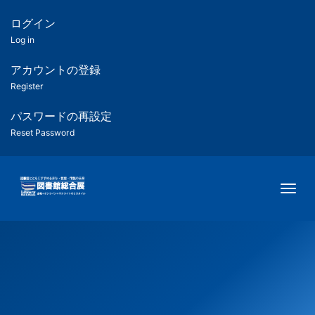
メ
イ
ログイン
匿
ン
Log in
コ
名
ン
アカウントの登録
ユ
テ
Register
ン
ー
ツ
パスワードの再設定
に
Reset Password
ザ
移
動
ー
Togg
用
メ
ニ
ュ
ー