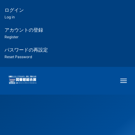
メ
イ
ログイン
匿
ン
Log in
コ
名
ン
アカウントの登録
ユ
テ
Register
ン
ー
ツ
パスワードの再設定
に
Reset Password
ザ
移
動
ー
Togg
用
メ
ニ
ュ
ー