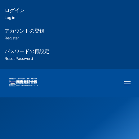
メ
イ
ログイン
匿
ン
Log in
コ
名
ン
アカウントの登録
ユ
テ
Register
ン
ー
ツ
パスワードの再設定
に
Reset Password
ザ
移
動
ー
Togg
用
メ
ニ
ュ
ー