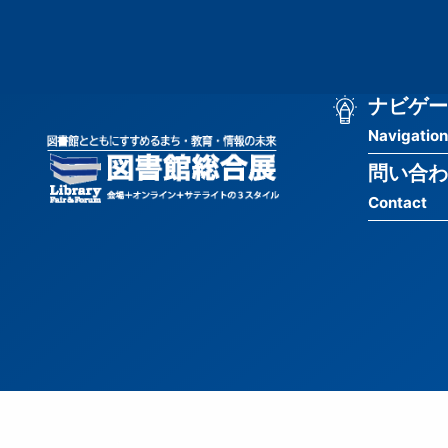
メ
匿
イ
ン
名
コ
ン
メ
ナビゲー
ユ
テ
Navigation
イ
ン
ー
ツ
問い合わ
ン
ザ
に
Contact
移
ナ
ー
動
ビ
用
ゲ
メ
ー
ニ
シ
ュ
ョ
ー