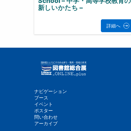
School – 中学・高等学校教育の
新しいかたち –
詳細へ
ナビゲーション
フ
ブース
イベント
ッ
ポスター
問い合わせ
タ
アーカイブ