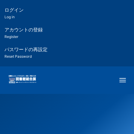
メ
イ
ログイン
匿
ン
Log in
コ
名
ン
アカウントの登録
ユ
テ
Register
ン
ー
ツ
パスワードの再設定
に
Reset Password
ザ
移
動
ー
Togg
用
メ
ニ
ュ
ー