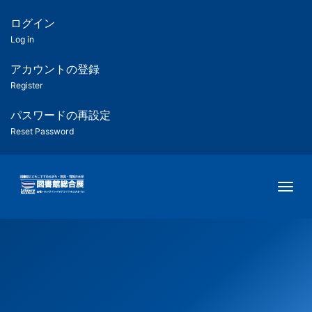
メ
イ
ログイン
匿
ン
Log in
コ
名
ン
アカウントの登録
ユ
テ
Register
ン
ー
ツ
パスワードの再設定
に
Reset Password
ザ
移
動
ー
Togg
用
メ
ニ
ュ
ー