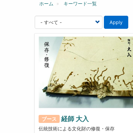
ン
ホーム
キーワード一覧
Apply
経師 大入
ブース
伝統技術による文化財の修復・保存