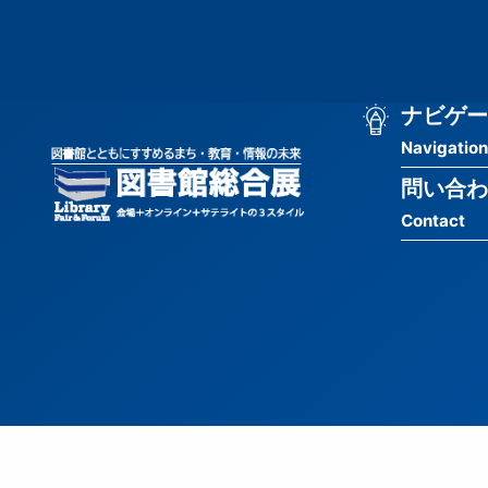
メ
匿
イ
ン
名
コ
ン
メ
ナビゲー
ユ
テ
Navigation
イ
ン
ー
ツ
問い合わ
ン
ザ
に
Contact
移
ナ
ー
動
ビ
用
ゲ
メ
ー
ニ
シ
ュ
ョ
ー