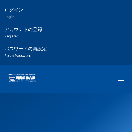
メ
イ
ログイン
匿
ン
Log in
コ
名
ン
アカウントの登録
ユ
テ
Register
ン
ー
ツ
パスワードの再設定
に
Reset Password
ザ
移
動
ー
Togg
用
メ
ニ
ュ
ー