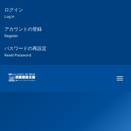
メ
イ
ログイン
匿
ン
Log in
コ
名
ン
アカウントの登録
ユ
テ
Register
ン
ー
ツ
パスワードの再設定
に
Reset Password
ザ
移
動
ー
Togg
用
メ
ニ
ュ
ー