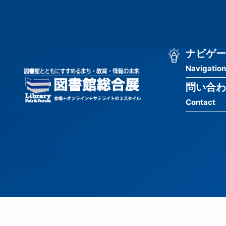
メ
匿
イ
ン
名
コ
ン
メ
ナビゲー
ユ
テ
Navigation
イ
ン
ー
ツ
問い合わ
ン
ザ
に
Contact
移
ナ
ー
動
ビ
用
ゲ
メ
ー
ニ
シ
ュ
ョ
ー