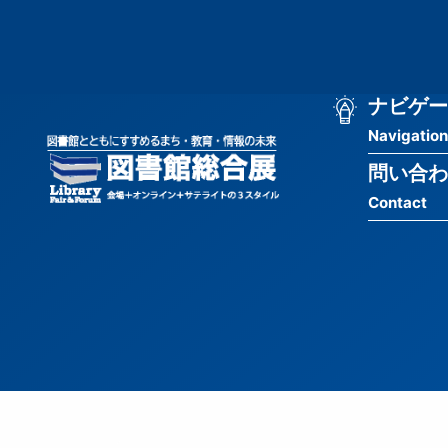
メ
匿
イ
ン
名
コ
ン
メ
ナビゲー
ユ
テ
Navigation
イ
ン
ー
ツ
問い合わ
ン
ザ
に
Contact
移
ナ
ー
動
ビ
用
ゲ
メ
ー
ニ
シ
ュ
ョ
ー