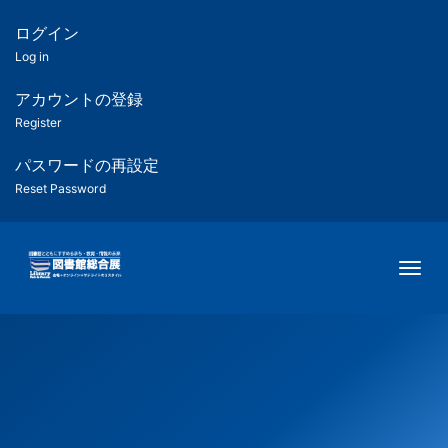
メ
イ
ログイン
匿
ン
Log in
コ
名
ン
アカウントの登録
ユ
テ
Register
ン
ー
ツ
パスワードの再設定
に
Reset Password
ザ
移
動
ー
Togg
用
メ
ニ
ュ
ー