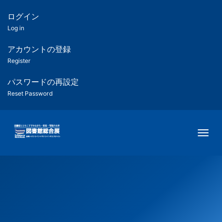
メ
イ
ログイン
匿
ン
Log in
コ
名
ン
アカウントの登録
ユ
テ
Register
ン
ー
ツ
パスワードの再設定
に
Reset Password
ザ
移
動
ー
Togg
用
メ
ニ
ュ
ー