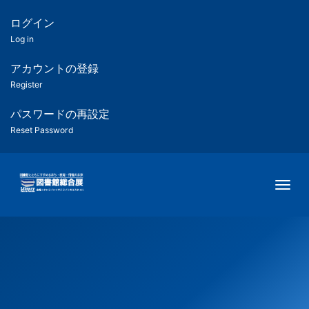
メ
イ
ログイン
匿
ン
Log in
コ
名
ン
アカウントの登録
ユ
テ
Register
ン
ー
ツ
パスワードの再設定
に
Reset Password
ザ
移
動
ー
Togg
用
メ
ニ
ュ
ー