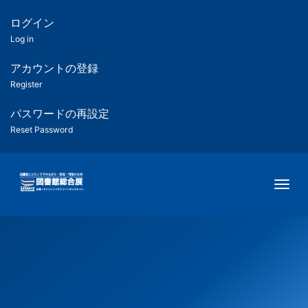
メ
イ
ログイン
匿
ン
Log in
コ
名
ン
アカウントの登録
ユ
テ
Register
ン
ー
ツ
パスワードの再設定
に
Reset Password
ザ
移
動
ー
Togg
用
メ
ニ
ュ
ー