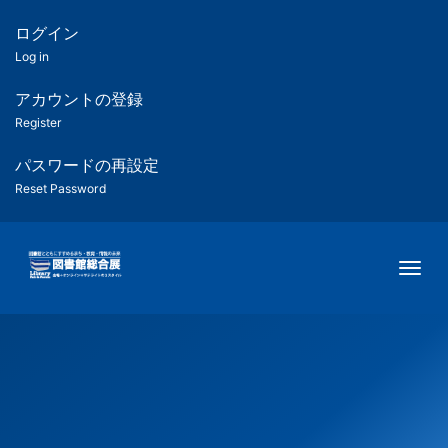
メ
イ
ログイン
匿
ン
Log in
コ
名
ン
アカウントの登録
ユ
テ
Register
ン
ー
ツ
パスワードの再設定
に
Reset Password
ザ
移
動
ー
Togg
用
メ
ニ
ュ
ー