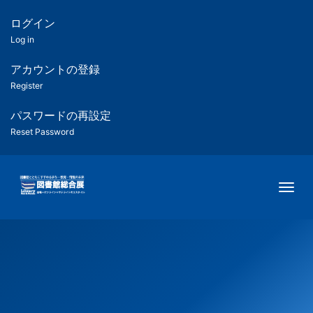
メ
イ
ログイン
匿
ン
Log in
コ
名
ン
アカウントの登録
ユ
テ
Register
ン
ー
ツ
パスワードの再設定
に
Reset Password
ザ
移
動
ー
Togg
用
メ
ニ
ュ
ー