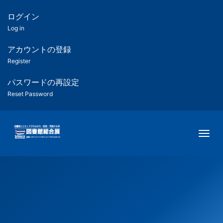
メ
イ
ログイン
匿
ン
Log in
コ
名
ン
アカウントの登録
ユ
テ
Register
ン
ー
ツ
パスワードの再設定
に
Reset Password
ザ
移
動
ー
Togg
用
メ
ニ
ュ
ー