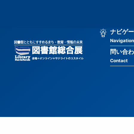
メ
匿
イ
ン
名
コ
ン
メ
ナビゲー
ユ
テ
Navigation
イ
ン
ー
ツ
問い合わ
ン
ザ
に
Contact
移
ナ
ー
動
ビ
用
ゲ
メ
ー
ニ
シ
ュ
ョ
ー