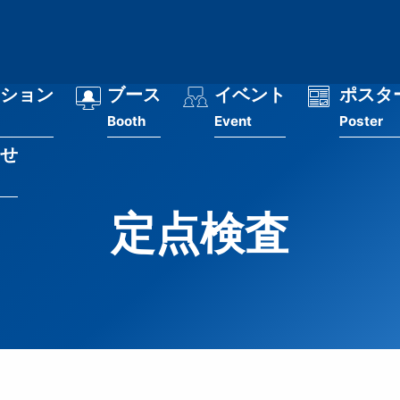
ション
ブース
イベント
ポスタ
Booth
Event
Poster
せ
定点検査