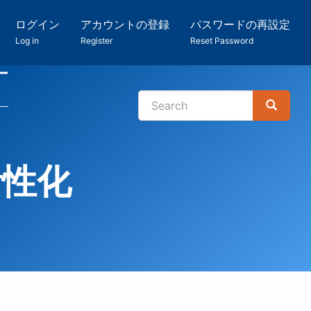
ログイン
アカウントの登録
パスワードの再設定
Log in
Register
Reset Password
ー
Search
Search
検
索
活性化