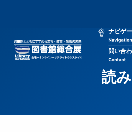
メ
匿
イ
ン
名
コ
ン
メ
ナビゲー
ユ
テ
Navigation
イ
ン
ー
ツ
問い合わ
ン
ザ
に
Contact
移
ナ
ー
動
読み
ビ
用
ゲ
メ
ー
ニ
シ
ュ
ョ
ー