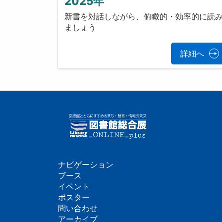
2025年
新書を対話しながら、俯瞰的・効率的に読
ましょう
詳細へ
ナビゲーション
フ
ブース
イベント
ッ
ポスター
問い合わせ
タ
アーカイブ