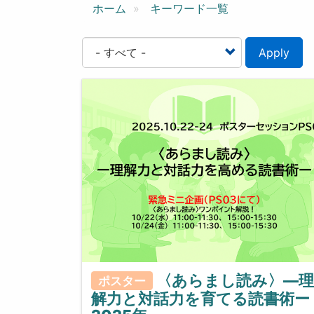
ン
ホーム
キーワード一覧
Apply
〈あらまし読み〉—理
ポスター
解力と対話力を育てる読書術ー