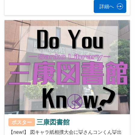
詳細へ
三康図書館
ポスター
【new!】 図キャラ紙相撲大会に🦊さんコンくん🦊出