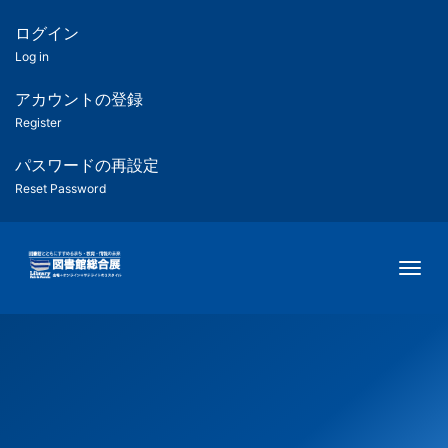
メ
イ
ログイン
匿
ン
Log in
コ
名
ン
アカウントの登録
ユ
テ
Register
ン
ー
ツ
パスワードの再設定
に
Reset Password
ザ
移
動
ー
Togg
用
メ
ニ
ュ
ー