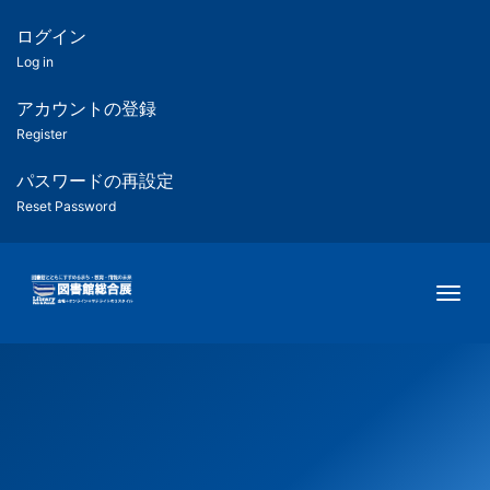
メ
イ
ログイン
匿
ン
Log in
コ
名
ン
アカウントの登録
ユ
テ
Register
ン
ー
ツ
パスワードの再設定
に
Reset Password
ザ
移
動
ー
Togg
用
メ
ニ
ュ
ー