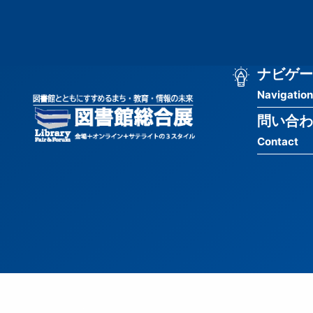
メ
匿
イ
ン
名
コ
ン
メ
ナビゲー
ユ
テ
Navigation
イ
ン
ー
ツ
問い合わ
ン
ザ
に
Contact
移
ナ
ー
動
ビ
用
ゲ
メ
ー
ニ
シ
ュ
ョ
ー