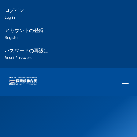
メ
イ
ログイン
匿
ン
Log in
コ
名
ン
アカウントの登録
ユ
テ
Register
ン
ー
ツ
パスワードの再設定
に
Reset Password
ザ
移
動
ー
Togg
用
メ
ニ
ュ
ー