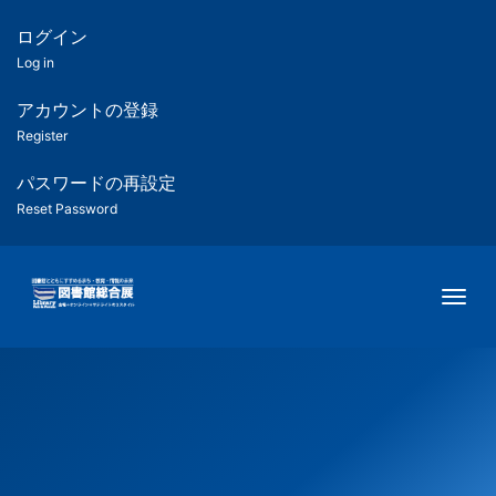
メ
イ
ログイン
匿
ン
Log in
コ
名
ン
アカウントの登録
ユ
テ
Register
ン
ー
ツ
パスワードの再設定
に
Reset Password
ザ
移
動
ー
Togg
用
メ
ニ
ュ
ー