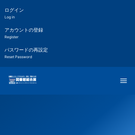
メ
イ
ログイン
匿
ン
Log in
コ
名
ン
アカウントの登録
ユ
テ
Register
ン
ー
ツ
パスワードの再設定
に
Reset Password
ザ
移
動
ー
Togg
用
メ
ニ
ュ
ー