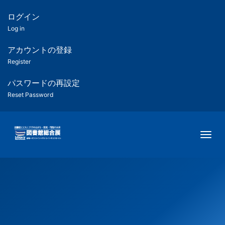
メ
イ
ログイン
匿
ン
Log in
コ
名
ン
アカウントの登録
ユ
テ
Register
ン
ー
ツ
パスワードの再設定
に
Reset Password
ザ
移
動
ー
Togg
用
メ
ニ
ュ
ー