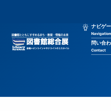
メ
匿
イ
ン
名
コ
ン
メ
ナビゲー
ユ
テ
Navigation
イ
ン
ー
ツ
問い合わ
ン
ザ
に
Contact
移
ナ
ー
動
ビ
用
ゲ
メ
ー
ニ
シ
ュ
ョ
ー