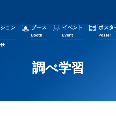
ション
ブース
イベント
ポスタ
Booth
Event
Poster
せ
調べ学習