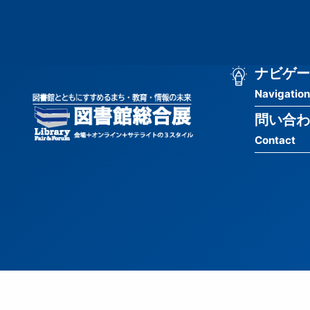
メ
匿
イ
ン
名
コ
ン
メ
ナビゲー
ユ
テ
Navigation
イ
ン
ー
ツ
問い合わ
ン
ザ
に
Contact
移
ナ
ー
動
ビ
用
ゲ
メ
ー
ニ
シ
ュ
ョ
ー