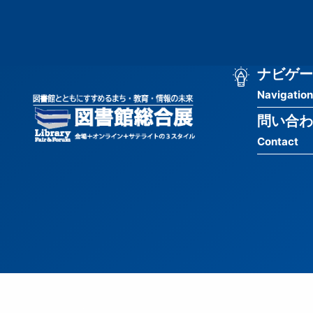
メ
匿
イ
ン
名
コ
ン
メ
ナビゲー
ユ
テ
Navigation
イ
ン
ー
ツ
問い合わ
ン
ザ
に
Contact
移
ナ
ー
動
ビ
用
ゲ
メ
ー
ニ
シ
ュ
ョ
ー