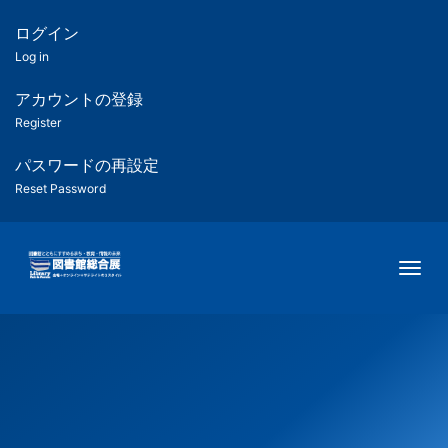
メ
イ
ログイン
匿
ン
Log in
コ
名
ン
アカウントの登録
ユ
テ
Register
ン
ー
ツ
パスワードの再設定
に
Reset Password
ザ
移
動
ー
Togg
用
メ
ニ
ュ
ー