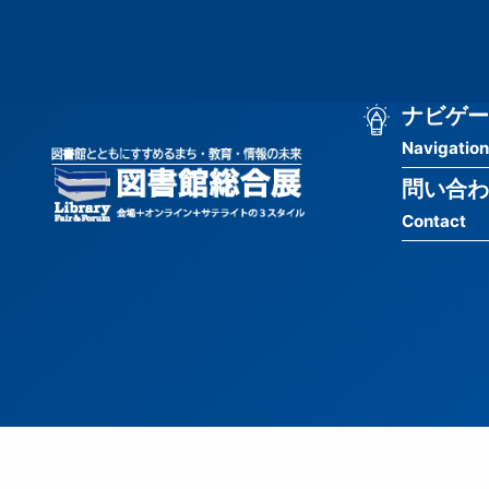
メ
匿
イ
ン
名
コ
ン
メ
ナビゲー
ユ
テ
Navigation
イ
ン
ー
ツ
問い合わ
ン
ザ
に
Contact
移
ナ
ー
動
ビ
用
ゲ
メ
ー
ニ
シ
ュ
ョ
ー