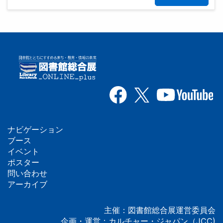
ナビゲーション
フ
ブース
イベント
ッ
ポスター
問い合わせ
タ
アーカイブ
ー
主催：図書館総合展運営委員会
企画・運営：カルチャー・ジャパン（JCC)