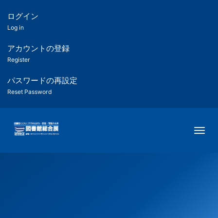
メ
イ
ログイン
匿
ン
Log in
コ
名
ン
アカウントの登録
ユ
テ
Register
ン
ー
ツ
パスワードの再設定
に
Reset Password
ザ
移
動
ー
Togg
用
メ
ニ
ュ
ー