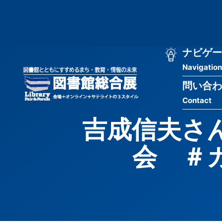
メ
匿
イ
ン
名
コ
ン
メ
ナビゲー
ユ
テ
Navigation
イ
ン
ー
ツ
問い合わ
ン
ザ
に
Contact
移
ナ
ー
動
吉成信夫さ
ビ
用
会 ＃
ゲ
メ
ー
ニ
シ
ュ
ョ
ー