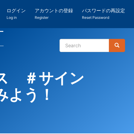
ログイン
アカウントの登録
パスワードの再設定
Log in
Register
Reset Password
ー
Search
Search
検
索
ス ＃サイン
みよう！