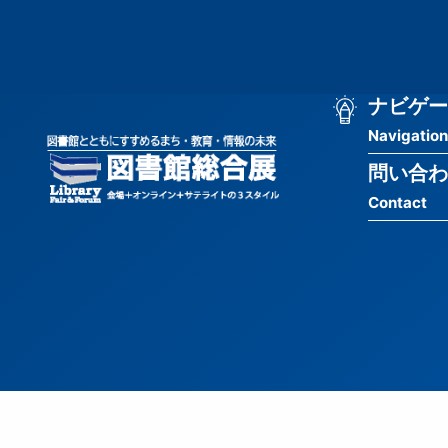
メ
匿
イ
ン
名
コ
ン
メ
ナビゲー
ユ
テ
Navigation
イ
ン
ー
ツ
問い合わ
ン
ザ
に
Contact
移
ナ
ー
動
ビ
用
ゲ
メ
ー
ニ
シ
ュ
ョ
ー