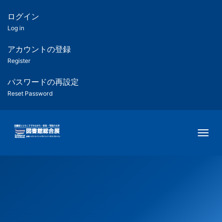
メ
イ
ログイン
匿
ン
Log in
コ
名
ン
アカウントの登録
ユ
テ
Register
ン
ー
ツ
パスワードの再設定
に
Reset Password
ザ
移
動
ー
Togg
用
メ
ニ
ュ
ー