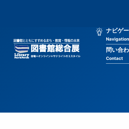
メ
匿
イ
ン
名
コ
ン
メ
ナビゲー
ユ
テ
Navigation
イ
ン
ー
ツ
問い合わ
ン
ザ
に
Contact
移
ナ
ー
動
ビ
用
ゲ
メ
ー
ニ
シ
ュ
ョ
ー