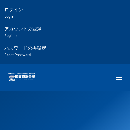
メ
イ
ログイン
匿
ン
Log in
コ
名
ン
アカウントの登録
ユ
テ
Register
ン
ー
ツ
パスワードの再設定
に
Reset Password
ザ
移
動
ー
Togg
用
メ
ニ
ュ
ー